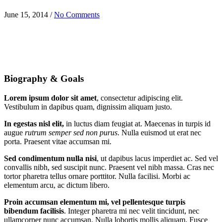
June 15, 2014
/
No Comments
Biography & Goals
Lorem ipsum dolor sit amet
, consectetur adipiscing elit.
Vestibulum in dapibus quam, dignissim aliquam justo.
In egestas nisl elit,
in luctus diam feugiat at. Maecenas in turpis id
augue
rutrum semper sed non purus
. Nulla euismod ut erat nec
porta. Praesent vitae accumsan mi.
Sed condimentum nulla nisi
, ut dapibus lacus imperdiet ac. Sed vel
convallis nibh, sed suscipit nunc. Praesent vel nibh massa. Cras nec
tortor pharetra tellus ornare porttitor. Nulla facilisi. Morbi ac
elementum arcu, ac dictum libero.
Proin accumsan elementum mi, vel pellentesque turpis
bibendum facilisis
. Integer pharetra mi nec velit tincidunt, nec
ullamcorper nunc accumsan. Nulla lobortis mollis aliquam. Fusce