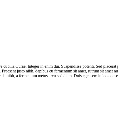
re cubilia Curae; Integer in enim dui. Suspendisse potenti. Sed placerat
. Praesent justo nibh, dapibus eu fermentum sit amet, rutrum sit amet n
cula nibh, a fermentum metus arcu sed diam. Duis eget sem in leo consec