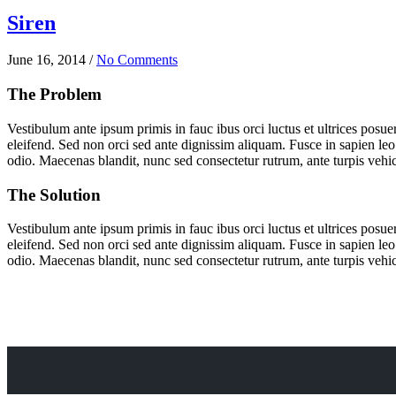
Rei
Ayanami
Siren
June 16, 2014
/
No Comments
The Problem
Vestibulum ante ipsum primis in fauc ibus orci luctus et ultrices posue
eleifend. Sed non orci sed ante dignissim aliquam. Fusce in sapien leo
odio. Maecenas blandit, nunc sed consectetur rutrum, ante turpis vehi
The Solution
Vestibulum ante ipsum primis in fauc ibus orci luctus et ultrices posue
eleifend. Sed non orci sed ante dignissim aliquam. Fusce in sapien leo
odio. Maecenas blandit, nunc sed consectetur rutrum, ante turpis vehi
Members
Days
Lines of Code
Downloads