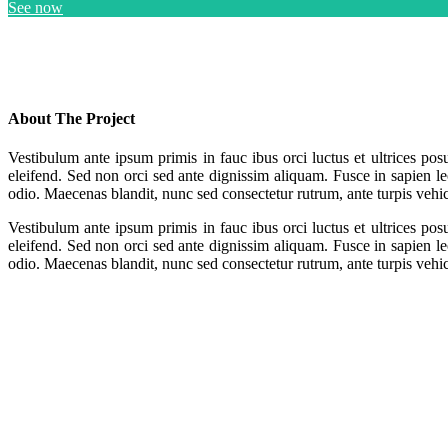
See now
About The Project
Vestibulum ante ipsum primis in fauc ibus orci luctus et ultrices pos
eleifend. Sed non orci sed ante dignissim aliquam. Fusce in sapien l
odio. Maecenas blandit, nunc sed consectetur rutrum, ante turpis vehi
Vestibulum ante ipsum primis in fauc ibus orci luctus et ultrices pos
eleifend. Sed non orci sed ante dignissim aliquam. Fusce in sapien l
odio. Maecenas blandit, nunc sed consectetur rutrum, ante turpis vehi
Ready to Start?
Buy Ibuki Now
Contact Us Now