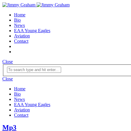
Home
Bio
News
EAA Young Eagles
Aviation
Contact
Close
Close
Home
Bio
News
EAA Young Eagles
Aviation
Contact
Mp3